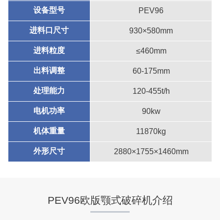
设备型号
PEV96
进料口尺寸
930×580mm
进料粒度
≤460mm
出料调整
60-175mm
处理能力
120-455t/h
电机功率
90kw
机体重量
11870kg
外形尺寸
2880×1755×1460mm
PEV96欧版颚式破碎机介绍