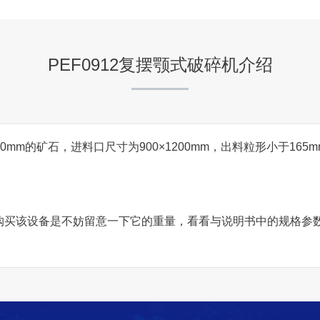
项目坐标
河北省武安市
PEF0912复摆颚式破碎机介绍
项目业主
火焰山工业有限公司
50mm的矿石，进料口尺寸为900×1200mm，出料粒形小于165
咨询该项目执行经理
吨，在购买该设备是不妨留意一下它的重量，看看与说明书中的规格
湖南郴州日产5000吨石子
项目坐标
湖南郴州