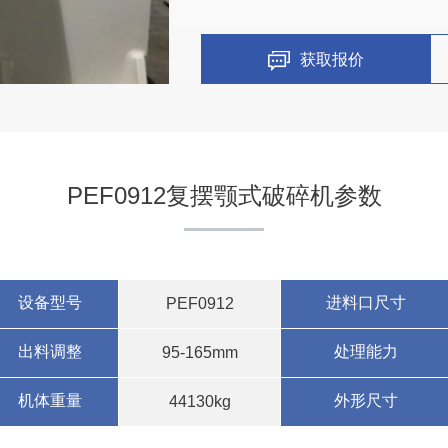
获取报价
PEF0912复摆颚式破碎机参数
设备型号
进料口尺寸
PEF0912
出料调整
处理能力
95-165mm
机体重量
外形尺寸
44130kg
河北省武安市火焰山时产8