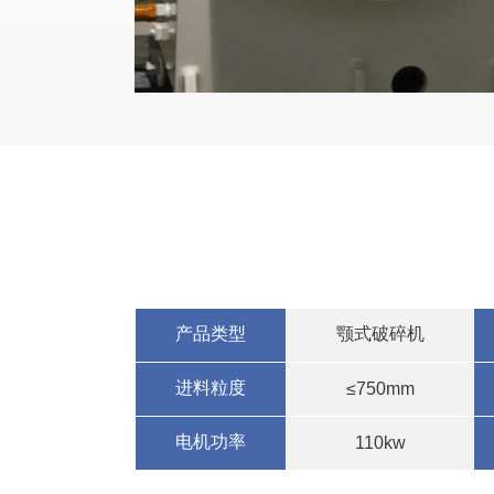
产品类型
颚式破碎机
进料粒度
≤750mm
电机功率
110kw