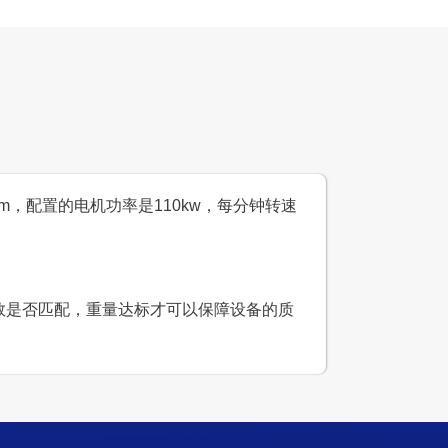
设计产能
时产800吨
生产原料
石灰岩
mm，配置的电机功率是110kw，每分钟转速
参数是否匹配，重量达标才可以保障设备的质
生产线
设计产能
日产5000吨