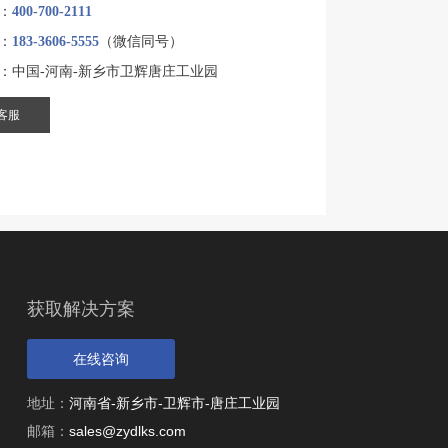
：
400-700-2111
：
183-3606-5555
（微信同号）
：中国-河南-新乡市卫辉唐庄工业园
客服
获取解决方案
在线咨询
地址：
河南省-新乡市-卫辉市-唐庄工业园
邮箱：
sales@zydlks.com