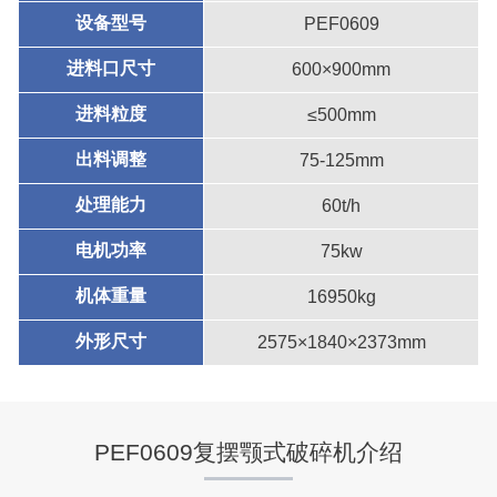
设备型号
PEF0609
进料口尺寸
600×900mm
进料粒度
≤500mm
出料调整
75-125mm
处理能力
60t/h
电机功率
75kw
机体重量
16950kg
外形尺寸
2575×1840×2373mm
PEF0609复摆颚式破碎机介绍