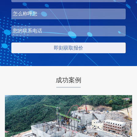
湖北省中昇东浩荆门建材时产500-600吨机制砂项目
项目坐标
设计产能
湖北省荆门市
时产500-600吨
项目业主
生产原料
中昇东浩荆门建材
石灰石
成功案例
咨询该项目执行经理