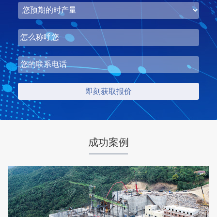
湖北省中昇东浩荆门建材时产500-600吨机制砂项目
项目坐标
设计产能
湖北省荆门市
时产500-600吨
项目业主
生产原料
中昇东浩荆门建材
石灰石
成功案例
咨询该项目执行经理