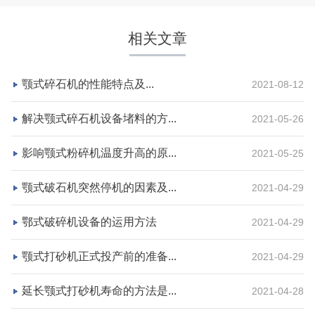
相关文章
颚式碎石机的性能特点及...
2021-08-12
解决颚式碎石机设备堵料的方...
2021-05-26
影响颚式粉碎机温度升高的原...
2021-05-25
湖北省荆州市鼎盛矿业时产2000吨高钙石破碎生产
颚式破石机突然停机的因素及...
2021-04-29
线
鄂式破碎机设备的运用方法
2021-04-29
项目坐标
设计产能
颚式打砂机正式投产前的准备...
2021-04-29
湖北省荆州市
时产2000吨
项目业主
生产原料
延长颚式打砂机寿命的方法是...
2021-04-28
鼎盛矿业
高钙石