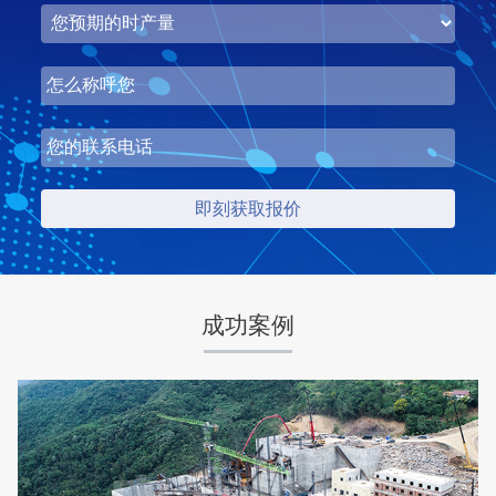
湖北省中昇东浩荆门建材时产500-600吨机制砂项目
项目坐标
设计产能
湖北省荆门市
时产500-600吨
项目业主
生产原料
中昇东浩荆门建材
石灰石
成功案例
咨询该项目执行经理