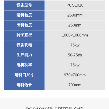
设备型号
PCS1010
进料粒度
≤600mm
出料粒度
≤50mm
转子直径
1000×1000mm
设备耗电
75kw
生产能力
50-75t/h
电机功率
75kw
进料口尺寸
970×700mm
进料边长
700mm