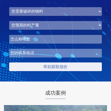
湖北省梦皓矿业时产2000吨砂石骨料生产线
项目坐标
设计产能
湖北省荆州市
时产2000吨
项目业主
生产原料
梦皓矿业
石灰岩
成功案例
咨询该项目执行经理