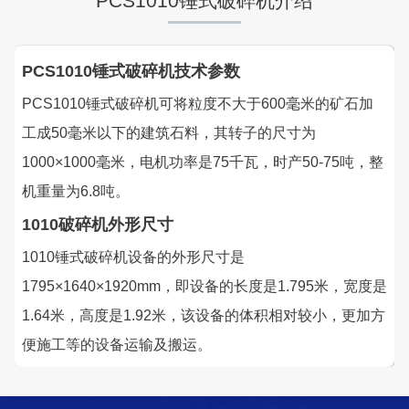
PCS1010锤式破碎机介绍
PCS1010锤式破碎机技术参数
湖北省中昇东浩荆门建材时产500-600吨机制砂项目
PCS1010锤式破碎机可将粒度不大于600毫米的矿石加
项目坐标
设计产能
工成50毫米以下的建筑石料，其转子的尺寸为
湖北省荆门市
时产500-600吨
1000×1000毫米，电机功率是75千瓦，时产50-75吨，整
项目业主
生产原料
机重量为6.8吨。
中昇东浩荆门建材
石灰石
1010破碎机外形尺寸
1010锤式破碎机设备的外形尺寸是
咨询该项目执行经理
1795×1640×1920mm，即设备的长度是1.795米，宽度是
1.64米，高度是1.92米，该设备的体积相对较小，更加方
便施工等的设备运输及搬运。