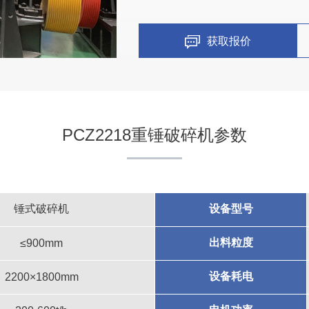
获取报价
PCZ2218重锤破碎机参数
江西省新余市黄贵根时产5
项目坐标
江西省新余市
锤式破碎机
设备型号
出料粒度
≤900mm
项目业主
黄贵根采石场
设备耗电
2200×1800mm