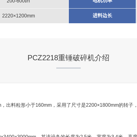
电机功率
200-600t/h
咨询该项目执行经理
进料边长
2220×1200mm
宁夏吴忠市西石工贸时产8
PCZ2218重锤破碎机介绍
项目坐标
宁夏吴忠市
项目业主
西石工贸
mm，出料粒形小于160mm，采用了尺寸是2200×1800mm的转
咨询该项目执行经理
0×3400×3000mm，其该设备的长度为2.5米，宽度为3.4