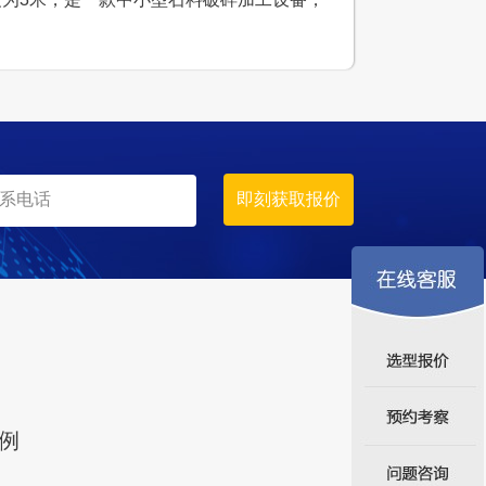
例
设计产能
时产400-500吨
生产原料
石灰石
碎石厂