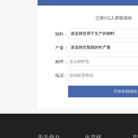
已有632人获取报价
物料：
产量：
称呼：
电话：
关于鼎力
生产线
产