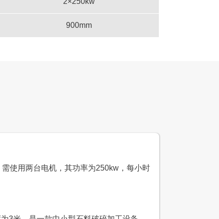
2×250kw
900mm
00吨石灰石生产线
设计产能
时产800吨
生产原料
石灰石、青石
子，需使用两台电机，其功率为250kw，每小时
米，高度为3米，是一款中小型石料破碎加工设备，