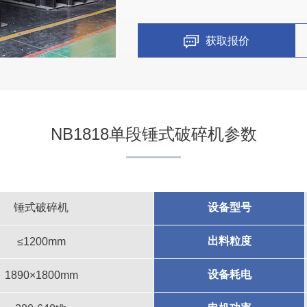
获取报价
NB1818单段锤式破碎机参数
四川碎石厂案例
项目坐标
四川
锤式破碎机
设备型号
出料粒度
≤1200mm
项目业主
-
设备耗电
1890×1800mm