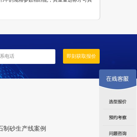
石生产线
设计产能
日产5000吨
生产原料
山石、煤矸石
砂石制砂生产线案例