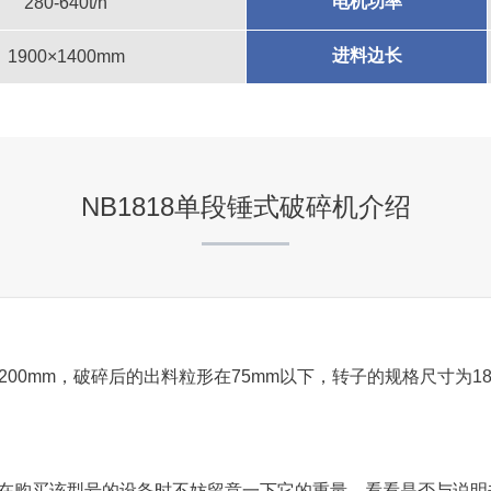
电机功率
280-640t/h
咨询该项目执行经理
进料边长
1900×1400mm
山东东平县时产1500吨砂
NB1818单段锤式破碎机介绍
项目坐标
山东省东平县
项目业主
昌隆石料厂
00mm，破碎后的出料粒形在75mm以下，转子的规格尺寸为1890×
咨询该项目执行经理
，客户在购买该型号的设备时不妨留意一下它的重量，看看是否与说