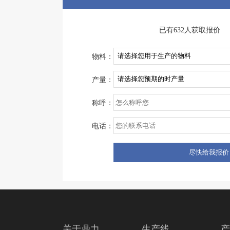
已有632人获取报价
物料：
产量：
称呼：
电话：
关于鼎力
生产线
产