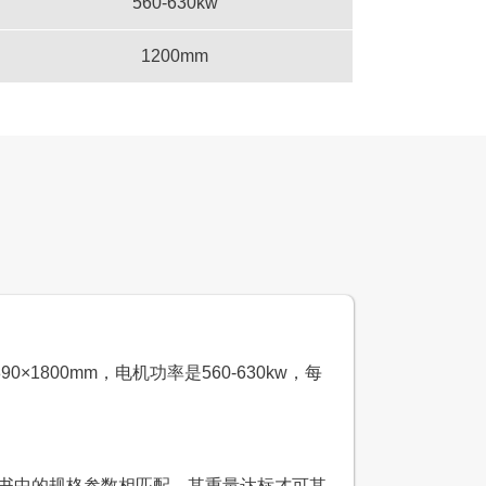
560-630kw
1200mm
石骨料生产线
设计产能
时产1500吨
生产原料
石灰石
1800mm，电机功率是560-630kw，每
明书中的规格参数相匹配，其重量达标才可其