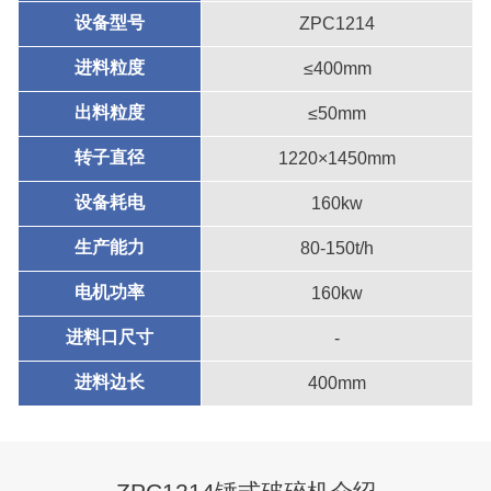
设备型号
ZPC1214
进料粒度
≤400mm
出料粒度
≤50mm
转子直径
1220×1450mm
设备耗电
160kw
生产能力
80-150t/h
电机功率
160kw
进料口尺寸
-
进料边长
400mm