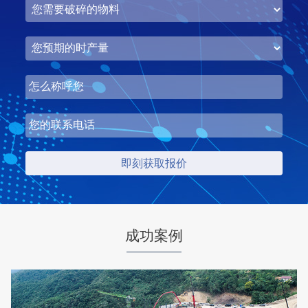
湖北省中昇东浩荆门建材时产500-600吨机制砂项目
项目坐标
设计产能
湖北省荆门市
时产500-600吨
项目业主
生产原料
中昇东浩荆门建材
石灰石
成功案例
咨询该项目执行经理