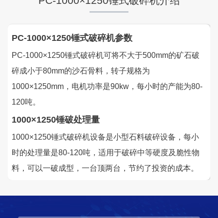
PC-1000×1250锤式破碎机介绍
湖北省中昇东浩荆门建材时产500-600吨机制砂项目
PC-1000×1250锤式破碎机参数
项目坐标
设计产能
PC-1000×1250锤式破碎机可将不大于500mm的矿石破
湖北省荆门市
时产500-600吨
碎成小于80mm的沙石骨料，转子规格为
项目业主
生产原料
1000×1250mm，电机功率是90kw，每小时的产能为80-
中昇东浩荆门建材
石灰石
120吨。
1000×1250锤破处理量
咨询该项目执行经理
1000×1250锤式破碎机设备是小型石料破碎设备，每小
时的处理量是80-120吨，适用于破碎中等硬度及脆性物
料，可以一破成型，一台顶两台，节约了投资的成本。