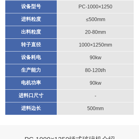
设备型号
PC-1000×1250
进料粒度
≤500mm
出料粒度
20-80mm
转子直径
1000×1250mm
设备耗电
90kw
生产能力
80-120t/h
电机功率
90kw
进料口尺寸
-
进料边长
500mm