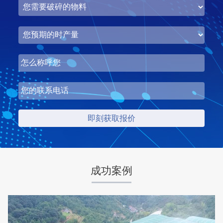
湖北省梦皓矿业时产2000吨砂石骨料生产线
项目坐标
设计产能
湖北省荆州市
时产2000吨
项目业主
生产原料
梦皓矿业
石灰岩
成功案例
咨询该项目执行经理