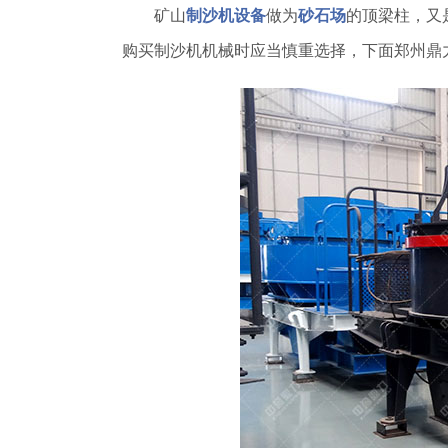
矿山
制沙机设备
做为
砂石场
的顶梁柱，又
购买制沙机机械时应当慎重选择，下面郑州鼎