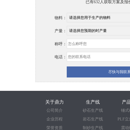
已有632人获取方案及报
物料：
产量：
称呼：
电话：
关于鼎力
生产线
产
公司简介
砂石生产线
锤式
企业历程
岩石生产线
PLF
荣誉资质
制砂生产线
震动