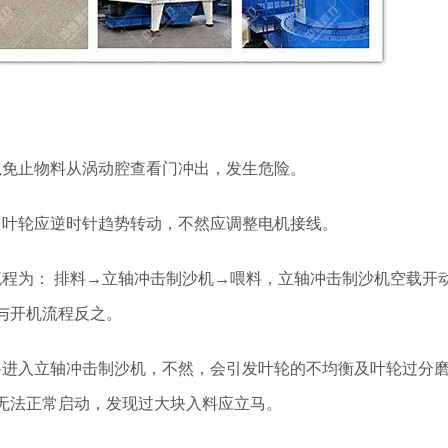
以免止物料从涡动腔查看门冲出，发生危险。
，叶轮应逆时针趋势转动，不然应调整电机接线。
流程为： 排料→立轴冲击制沙机→喂料，立轴冲击制沙机空载开
与开机流程反之。
料进入立轴冲击制沙机，不然，会引发叶轮的不均衡及叶轮过分
无法正常启动，发现过大块入料应立马。