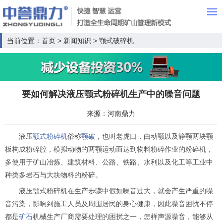
当前位置：
首页
>
新闻知识
>
颚式破碎机
要如何解决液压颚式粉碎机生产中的噪音问题
来源：河南鼎力
液压
颚式粉碎机
俗称
颚破
，也叫老虎口，由动颚以及静颚两块颚
板构成粉碎腔，模拟动物的两颚运动而达到物料粉碎作业的粉碎机，
多使用于矿山冶炼、建筑材料、公路、铁路、水利以及化工等工业中
种类多岩石与大块物料的粉碎。
液压颚式粉碎机在生产步骤中假如噪音过大，就会产生严重的噪
音污染，影响到施工人员及周围居民的身心健康，因此噪音困扰不停
都是
矿石
机械生产厂商需要处理的困扰之一，怎样声源噪音，能够从