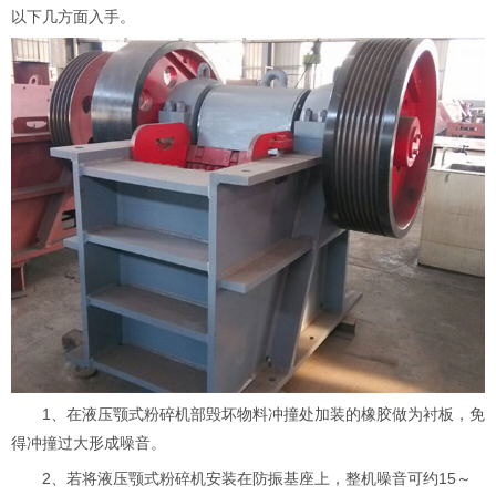
以下几方面入手。
1、在液压颚式粉碎机部毁坏物料冲撞处加装的橡胶做为衬板，免
得冲撞过大形成噪音。
2、若将液压颚式粉碎机安装在防振基座上，整机噪音可约15～