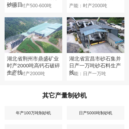
砂项目
产能：时产500-600吨
产能：时产2000吨
湖北省荆州市鼎盛矿业
湖北省宜昌市砂石集并
时产2000吨高钙石破碎
日产一万吨砂石料生产
生产线
线
产能：时产2000吨
产能：日产一万吨
其它产量制砂机
年产100万吨制砂机
日产5000吨制砂机